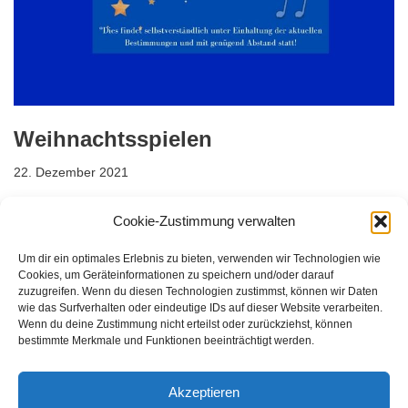
Weihnachtsspielen
22. Dezember 2021
Weihnachten steht kurz vor der Tür und erneut neigt sich ein
Cookie-Zustimmung verwalten
turbulentes Jahr dem Ende zu. Um Sie in weihnachtliche
Stimmung zu versetzen, erfolgt das…
Weiterlesen »
Um dir ein optimales Erlebnis zu bieten, verwenden wir Technologien wie
Cookies, um Geräteinformationen zu speichern und/oder darauf
zuzugreifen. Wenn du diesen Technologien zustimmst, können wir Daten
wie das Surfverhalten oder eindeutige IDs auf dieser Website verarbeiten.
Wenn du deine Zustimmung nicht erteilst oder zurückziehst, können
bestimmte Merkmale und Funktionen beeinträchtigt werden.
Akzeptieren