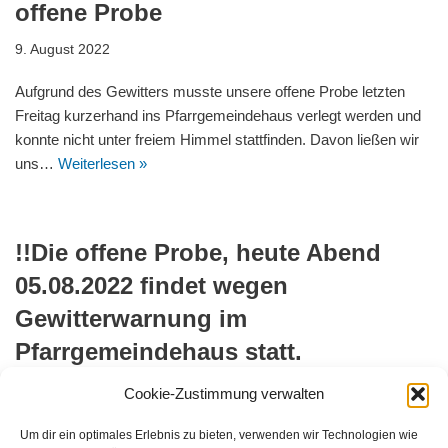
offene Probe
9. August 2022
Aufgrund des Gewitters musste unsere offene Probe letzten
Freitag kurzerhand ins Pfarrgemeindehaus verlegt werden und
konnte nicht unter freiem Himmel stattfinden. Davon ließen wir
uns…
Weiterlesen »
!!Die offene Probe, heute Abend
05.08.2022 findet wegen
Gewitterwarnung im
Pfarrgemeindehaus statt.
5. August 2022
Cookie-Zustimmung verwalten
Wir freuen uns auf euern Besuch. Füt Getränke ist gesorgt.
Um dir ein optimales Erlebnis zu bieten, verwenden wir Technologien wie