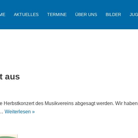
ME
AKTUELLES
TERMINE
ÜBER UNS
BILDER
JU
t aus
te Herbstkonzert des Musikvereins abgesagt werden. Wir haben
it…
Weiterlesen »