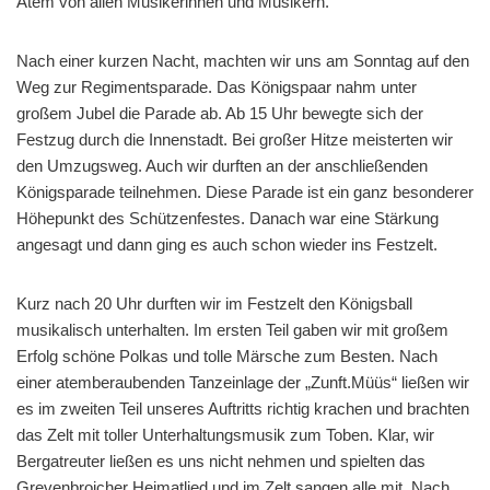
Atem von allen Musikerinnen und Musikern.
Nach einer kurzen Nacht, machten wir uns am Sonntag auf den
Weg zur Regimentsparade. Das Königspaar nahm unter
großem Jubel die Parade ab. Ab 15 Uhr bewegte sich der
Festzug durch die Innenstadt. Bei großer Hitze meisterten wir
den Umzugsweg. Auch wir durften an der anschließenden
Königsparade teilnehmen. Diese Parade ist ein ganz besonderer
Höhepunkt des Schützenfestes. Danach war eine Stärkung
angesagt und dann ging es auch schon wieder ins Festzelt.
Kurz nach 20 Uhr durften wir im Festzelt den Königsball
musikalisch unterhalten. Im ersten Teil gaben wir mit großem
Erfolg schöne Polkas und tolle Märsche zum Besten. Nach
einer atemberaubenden Tanzeinlage der „Zunft.Müüs“ ließen wir
es im zweiten Teil unseres Auftritts richtig krachen und brachten
das Zelt mit toller Unterhaltungsmusik zum Toben. Klar, wir
Bergatreuter ließen es uns nicht nehmen und spielten das
Grevenbroicher Heimatlied und im Zelt sangen alle mit. Nach