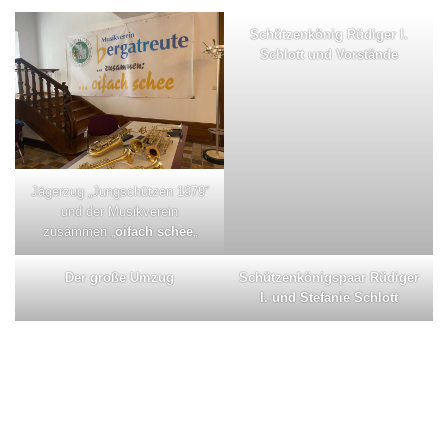
Schützenkönig Rüdiger I.
Schlott und Vorstände
Jägerzug „Jungschützen 1979“
und der Musikverein
zusammen „
oifach schee
„
Der große Umzug
Schützenkönigspaar Rüdiger
I. und Stefanie Schlott